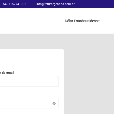
+5491157741086
info@feturargentina.com.ar
Dólar Estadounidense
n de email