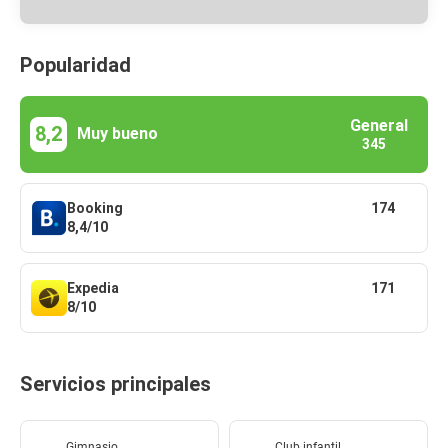
Popularidad
General
8,2
Muy bueno
345
Booking
174
8,4/10
Expedia
171
8/10
Servicios principales
Gimnasio
Club infantil