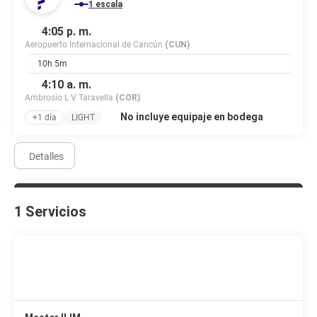
1 escala
4:05 p. m.
Aeropuerto Internacional de Cancún
(CUN)
10h 5m
4:10 a. m.
Ambrosio L V Taravella
(COR)
No incluye equipaje en bodega
+1 día
LIGHT
Detalles
1 Servicios