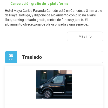
Cancelación gratis de la plataforma
Hotel Maya Caribe Faranda Cancún está en Cancún, a 3 min a pie
de Playa Tortuga, y dispone de alojamiento con piscina al aire
libre, parking privado gratis, centro de fitness y jardín. El
alojamiento ofrece zona de playa privada y una serie de
instalaciones para practicar deportes acuáticos, además de
terraza y restaurante. Hay wifi gratis y cajero automático. Todas
Más info
las habitaciones en el hotel están equipadas con aire
acondicionado, zona de estar, TV de pantalla plana con canales
por cable, caja fuerte y baño privado con ducha. En Hotel Maya
Caribe Faranda Cancún, cada habitación dispone de ropa de
08
Traslado
cama y toallas. En el alojamiento se puede disfrutar de un
oct
desayuno buffet. Hotel Maya Caribe Faranda Cancún ofrece zona
de juegos infantil. Se puede jugar al tenis en este hotel de 3
estrellas, y la zona es ideal para practicar snorkel. El personal, que
habla inglés y español, ofrece consejos en la recepción. Palacio
Municipal Cancun está a 7 km del alojamiento, y Plaza La Isla está
a 7,5 km. El aeropuerto (Aeropuerto internacional de Cancún) está
a 20 km.