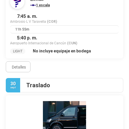
1 escala
7:45 a. m.
Ambrosio L V Taravella
(COR)
11h 55m
5:40 p. m.
Aeropuerto Internacional de Cancún
(CUN)
No incluye equipaje en bodega
LIGHT
Detalles
30
Traslado
sept