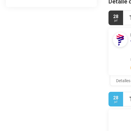
Detalle 
28
jul
Detalles
28
jul