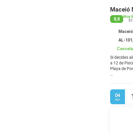
Maceió M
Muy 
8,8
51
Maceió 
AL-101
Cancela
Si decides a
a 12 de Piscinas Naturales Paripueira 
Playa de Po
Para un rela
2 bañeras de
fiestas y soc
04
ago
Te sentirás 
en contacto 
comodidades,
Come algo en
en uno de lo