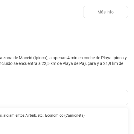
Más info
e
ica zona de Maceió (Ipioca), a apenas 4 min en coche de Playa Ipioca y
 está asegurada en este alojamiento, que ofrece 2 piscinas cubiertas,
lojamiento incluyen conexión a Internet wifi gratis, un salón de
ondicionado, minibar y Smart TV. La conexión wifi gratis te mantendrá
e baño está provisto de ducha y secadores de pelo. Entre las
sas, alojamientos Airbnb, etc.: Económico (Camioneta)
e con un refresco en el bar en la playa, en el bar junto a la piscina o
 días de 07:00 a 10:00.