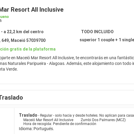
ar Resort All Inclusive
bueno
6
- a 22,2 km del centro
TODO INCLUIDO
superior 1 couple + 1 singl
, 649, Maceió 57039700
ción gratis de la plataforma
lojarte en Maceió Mar Resort All Inclusive, te encontrarás en una fantást
- Alagoas. Además, este alojamiento con todo incluido se encuentra a 22,5 km de Playa de Pajuçara y a 21,9 km de
nta Verde.
x sin igual, nada como una visita al spa, que ofrece masajes. La diversión
 hidromasaje y un gimnasio abierto las 24 horas. Otros servicios de este a
orristas en las instalaciones.
Traslado
como en tu propia casa en cualquiera de las 278 habitaciones con aire ac
con los tuyos. Además, podrás disfrutar de canales digitales. El cuarto d
 se incluyen caja fuerte, escritorio y teléfono.
Traslado
- Regular - solo hacia y desde hoteles. No aplican para ca
Maceió Mar Resort All Inclusive
Zumbi Dos Palmares (MCZ)
Hora de recogida: Pendiente de confirmación
 Restaurante Tanino, uno de los 4 restaurantes de este alojamiento. Relájat
Idioma: Portugués.
s 2 bares con salón. Se ofrece un desayuno continental gratuito todos los