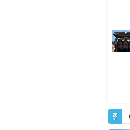
28
jul