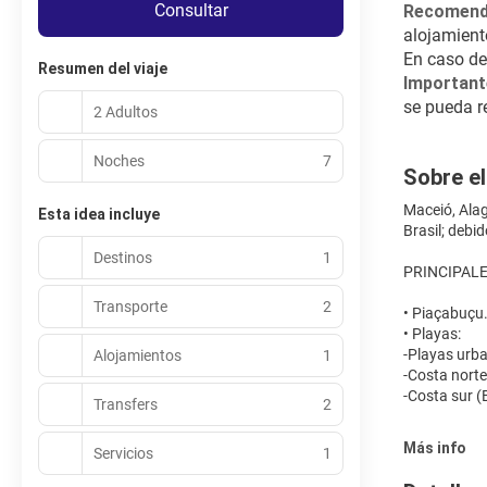
Consultar
Recomenda
alojamient
En caso de
Resumen del viaje
Important
se pueda re
2 Adultos
Noches
7
Sobre el
Maceió, Alag
Esta idea incluye
Brasil; debi
Destinos
1
PRINCIPALE
Transporte
2
• Piaçabuçu
• Playas:
-Playas urba
Alojamientos
1
-Costa norte
-Costa sur (
Transfers
2
Más info
Servicios
1