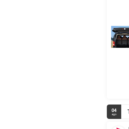
Tendrás un s
disponible.
04
ago