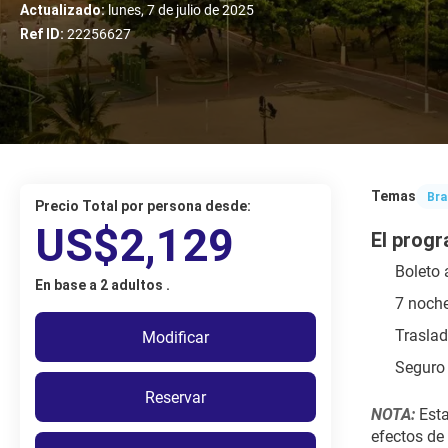
Actualizado:
lunes, 7 de julio de 2025
Ref ID:
22256627
Temas
Bra
Precio Total por persona desde:
US$2,129
El progr
Boleto 
En base a 2 adultos .
7 noche
Trasla
Modificar
Seguro 
Reservar
NOTA:
 Est
efectos de 