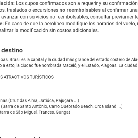
ción: 
Los cupos confirmados son a requerir y su confirmación 
os, traslados o excursiones 
no reembolsables
 al confirmar una
 avanzar con servicios no reembolsables, consultar previamente
e:
 En caso de que la aerolínea modifique los horarios del vuelo, 
alizar la modificación sin costos adicionales.
 destino
oas, Brasil es la capital y la ciudad más grande del estado costero de Al
do a esto, la ciudad fue nombrada Maceió, y el Estado, Alagoas. La ciudad
S ATRACTIVOS TURÍSTICOS
.
nas (Cruz das Alma, Jatiúca, Pajuçara ...)
 (Barra de Santo Antônio, Carro Quebrado Beach, Croa Island ...)
Barra de São Miguel, Frances, Gunga)