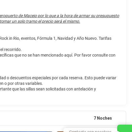
al Aeropuerto de Maceio por lo que a la hora de armar su presupuesto
e tomar un solo tramo el precio será el mismo.
 Rock in Rio, eventos, Fórmula 1, Navidad y Año Nuevo. Tarifas
l recorrido.
pecíficas que no se han mencionado aquí. Por favor consulte con
ad o descuentos especiales por cada reserva. Esto puede variar
n o por otras variables.
ortante que las sillas sean solicitadas con antelación y
7 Noches
Contacta con nosotros