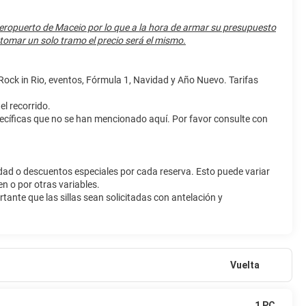
tu disposición. Hay un aparcamiento sin asistencia gratuito
al Aeropuerto de Maceio por lo que a la hora de armar su presupuesto
e tomar un solo tramo el precio será el mismo.
 Rock in Rio, eventos, Fórmula 1, Navidad y Año Nuevo. Tarifas
l recorrido.
pecíficas que no se han mencionado aquí. Por favor consulte con
ad o descuentos especiales por cada reserva. Esto puede variar
n o por otras variables.
ortante que las sillas sean solicitadas con antelación y
Vuelta
1 PC