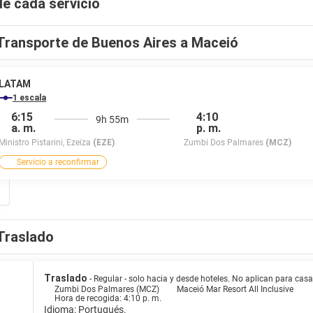
de cada servicio
Transporte de Buenos Aires a Maceió
LATAM
1 escala
6:15
4:10
9h 55m
a. m.
p. m.
Ministro Pistarini, Ezeiza
(EZE)
Zumbi Dos Palmares
(MCZ)
Servicio a reconfirmar
Traslado
Traslado
- Regular - solo hacia y desde hoteles. No aplican para ca
Zumbi Dos Palmares (MCZ)
Maceió Mar Resort All Inclusive
Hora de recogida: 4:10 p. m.
Idioma: Portugués.