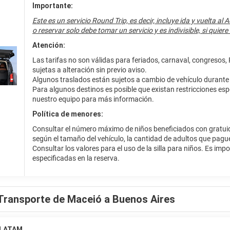
Importante:
ervicio de recepción las 24 horas, consigna de equipaje y un ascensor a 
Este es un servicio Round Trip, es decir, incluye ida y vuelta 
o reservar solo debe tomar un servicio y es indivisible, si quier
Atención:
Las tarifas no son válidas para feriados, carnaval, congresos,
sujetas a alteración sin previo aviso.
Algunos traslados están sujetos a cambio de vehículo durante e
Para algunos destinos es posible que existan restricciones es
nuestro equipo para más información.
Política de menores:
Consultar el número máximo de niños beneficiados con gratuid
según el tamaño del vehículo, la cantidad de adultos que pague
Consultar los valores para el uso de la silla para niños. Es imp
especificadas en la reserva.
Transporte de Maceió a Buenos Aires
LATAM