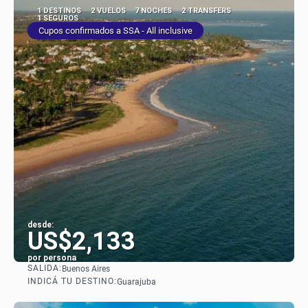
1 DESTINOS
2 VUELOS
7 NOCHES
2 TRANSFERS
1 SEGUROS
Cupos confirmados a SSA - All inclusive
desde:
US$2,133
por persona
SALIDA:
Buenos Aires
Ver
INDICÁ TU DESTINO:
Guarajuba