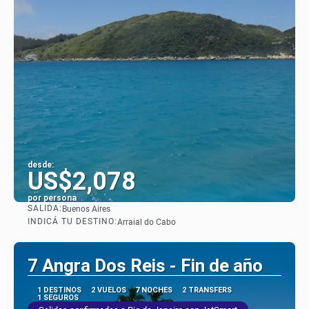
desde:
US$2,078
por persona
SALIDA:
Buenos Aires
Ver
INDICÁ TU DESTINO:
Arraial do Cabo
7 Angra Dos Reis - Fin de año
1 DESTINOS
2 VUELOS
7 NOCHES
2 TRANSFERS
1 SEGUROS