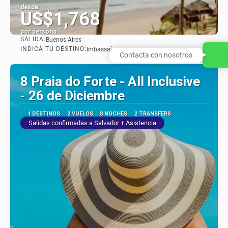
desde:
US$1,768
por persona
SALIDA:
Buenos Aires
Ver
INDICÁ TU DESTINO:
Imbassaí
Contacta con nosotros
8 Praia do Forte - All Inclusive
- 26 de Diciembre
1 DESTINOS
2 VUELOS
8 NOCHES
2 TRANSFERS
Salidas confirmadas a Salvador + Asistencia