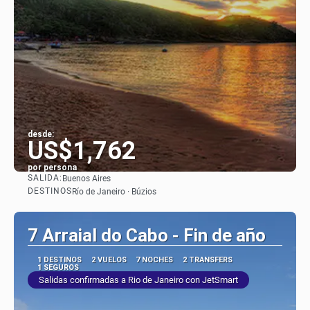
desde:
US$1,762
por persona
SALIDA:
Buenos Aires
Ver
DESTINOS
Río de Janeiro · Búzios
7 Arraial do Cabo - Fin de año
1 DESTINOS
2 VUELOS
7 NOCHES
2 TRANSFERS
1 SEGUROS
Salidas confirmadas a Rio de Janeiro con JetSmart