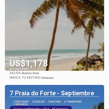
desde:
US$1,178
por persona
SALIDA:
Buenos Aires
Ver
INDICÁ TU DESTINO:
Imbassaí
7 Praia do Forte - Septiembre
1 DESTINOS
2 VUELOS
7 NOCHES
2 TRANSFERS
1 SEGUROS
Cupos confirmados a SSA - All inclusive