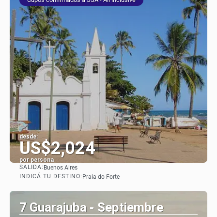
desde:
US$2,024
por persona
SALIDA:
Buenos Aires
Ver
INDICÁ TU DESTINO:
Praia do Forte
7 Guarajuba - Septiembre