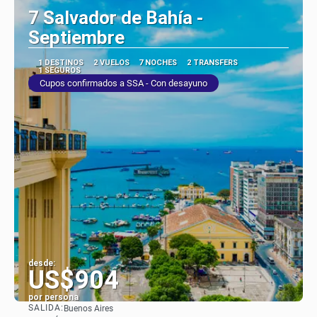
7 Salvador de Bahía -
Septiembre
1 DESTINOS
2 VUELOS
7 NOCHES
2 TRANSFERS
1 SEGUROS
Cupos confirmados a SSA - Con desayuno
desde:
US$904
por persona
SALIDA:
Buenos Aires
Ver