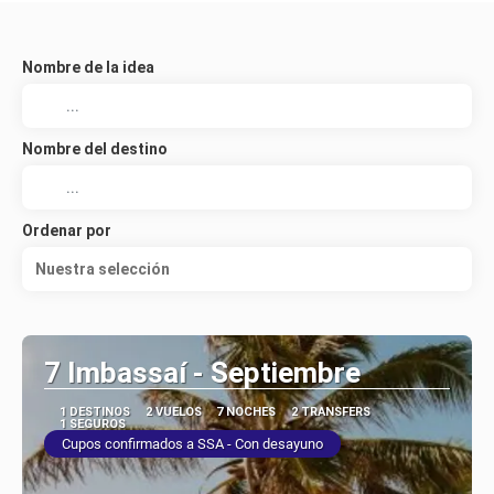
Nombre de la idea
Nombre del destino
Ordenar por
Nuestra selección
7 Imbassaí - Septiembre
1 DESTINOS
2 VUELOS
7 NOCHES
2 TRANSFERS
1 SEGUROS
Cupos confirmados a SSA - Con desayuno