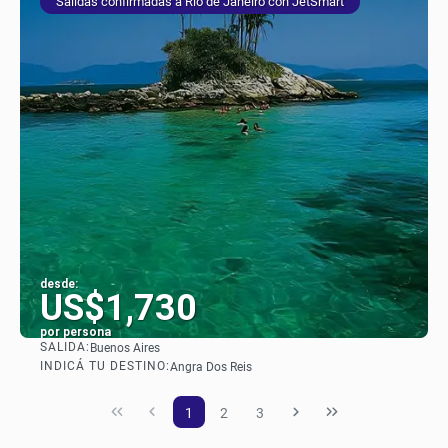
Salidas confirmadas a Rio de Janeiro con JetSmart
desde:
US$1,730
por persona
SALIDA:
Buenos Aires
Ver
INDICÁ TU DESTINO:
Angra Dos Reis
1
2
3