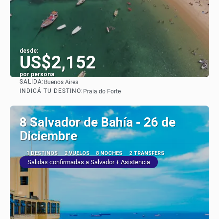
desde:
US$2,152
por persona
SALIDA:
Buenos Aires
Ver
INDICÁ TU DESTINO:
Praia do Forte
8 Salvador de Bahía - 26 de
Diciembre
1 DESTINOS
2 VUELOS
8 NOCHES
2 TRANSFERS
Salidas confirmadas a Salvador + Asistencia