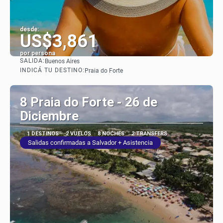
desde:
US$3,861
por persona
SALIDA:
Buenos Aires
Ver
INDICÁ TU DESTINO:
Praia do Forte
8 Praia do Forte - 26 de
Diciembre
1 DESTINOS
2 VUELOS
8 NOCHES
2 TRANSFERS
Salidas confirmadas a Salvador + Asistencia