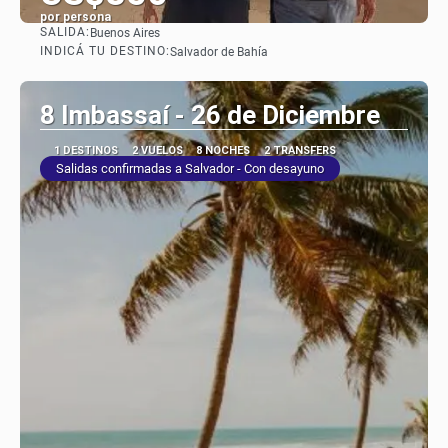
por persona
SALIDA:
Buenos Aires
Ver
INDICÁ TU DESTINO:
Salvador de Bahía
8 Imbassaí - 26 de Diciembre
1 DESTINOS
2 VUELOS
8 NOCHES
2 TRANSFERS
Salidas confirmadas a Salvador - Con desayuno