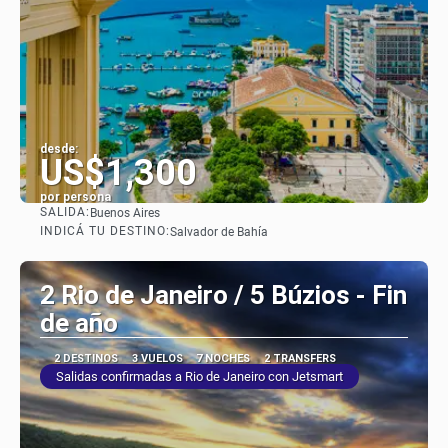
desde:
US$1,300
por persona
SALIDA:
Buenos Aires
Ver
INDICÁ TU DESTINO:
Salvador de Bahía
2 Rio de Janeiro / 5 Búzios - Fin
de año
2 DESTINOS
3 VUELOS
7 NOCHES
2 TRANSFERS
Salidas confirmadas a Rio de Janeiro con Jetsmart