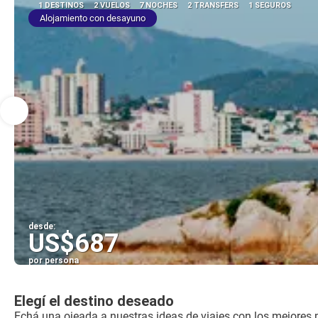
1 DESTINOS
2 VUELOS
7 NOCHES
2 TRANSFERS
1 SEGUROS
Alojamiento con desayuno
desde:
US$687
por persona
Elegí el destino deseado
Echá una ojeada a nuestras ideas de viajes con los mejores 