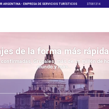
R ARGENTINA - EMPRESA DE SERVICIOS TURÍSTICOS
37081314
jes de la forma más rápida
confirmadas, Grupales, más de un millón de hot
mundo y más...
lo + Alojamiento
Armá tu viaje
Trip Planner
Circui