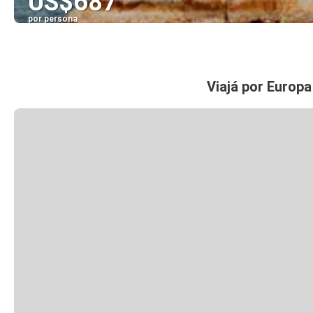
US$687
por persona
Viajá por Europa