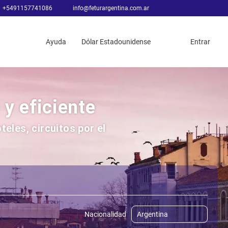
+5491157741086
info@feturargentina.com.ar
Ayuda
Dólar Estadounidense
Entrar
 y eficiente
eles, circuitos por el
tos y Paquetes
Cruceros
Traslados
Actividades
Nacionalidad