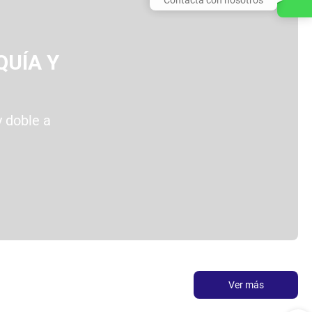
QUÍA Y
 doble a
Ver más