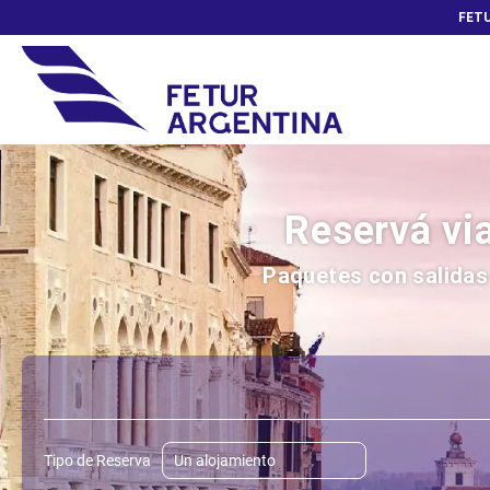
FETU
Reservá via
Paquetes con salidas 
Vuelos, Trenes y Buses
Alojamiento
Vue
+
Tipo de Reserva