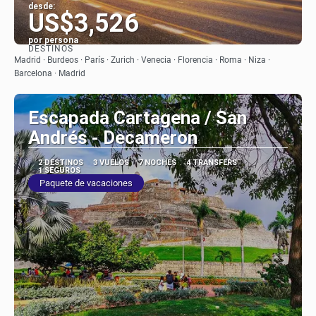
desde:
US$3,526
por persona
DESTINOS
Ver
Madrid · Burdeos · París · Zurich · Venecia · Florencia · Roma · Niza ·
Barcelona · Madrid
Escapada Cartagena / San
Andrés - Decameron
2 DESTINOS
3 VUELOS
7 NOCHES
4 TRANSFERS
1 SEGUROS
Paquete de vacaciones