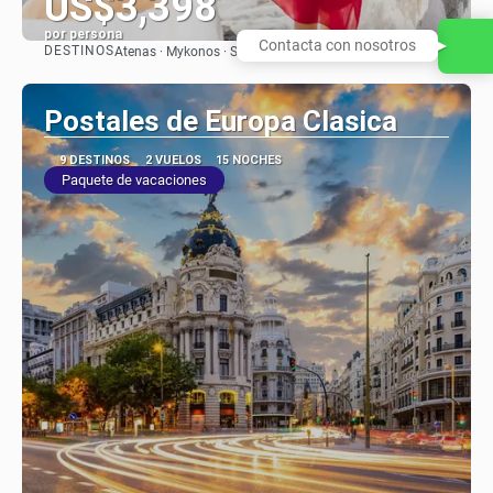
US$3,398
por persona
Contacta con nosotros
DESTINOS
Atenas · Mykonos · Santorini · Atenas
Ver
Postales de Europa Clasica
9 DESTINOS
2 VUELOS
15 NOCHES
Paquete de vacaciones