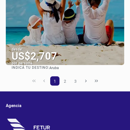
desde:
US$2,707
por persona
INDICÁ TU DESTINO:
Aruba
Ver
1
2
3
Agencia