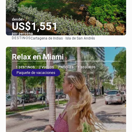
desde:
US$1,551
por persona
DESTINOS
Cartagena de Indias · Isla de San Andrés
Ver
Relax en Miami
1 DESTINOS
2 VUELOS
7 NOCHES
1 SEGUROS
Paquete de vacaciones