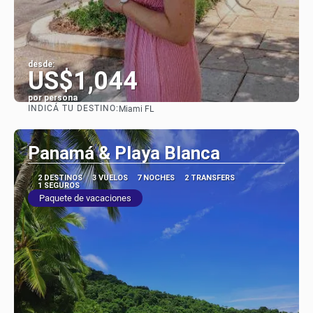
desde:
US$1,044
por persona
INDICÁ TU DESTINO:
Miami FL
Ver
Panamá & Playa Blanca
2 DESTINOS
3 VUELOS
7 NOCHES
2 TRANSFERS
1 SEGUROS
Paquete de vacaciones