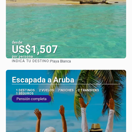
desde:
US$1,507
por persona
INDICÁ TU DESTINO:
Playa Blanca
Ver
Escapada a Aruba
1 DESTINOS
2 VUELOS
7 NOCHES
2 TRANSFERS
1 SEGUROS
Pensión completa