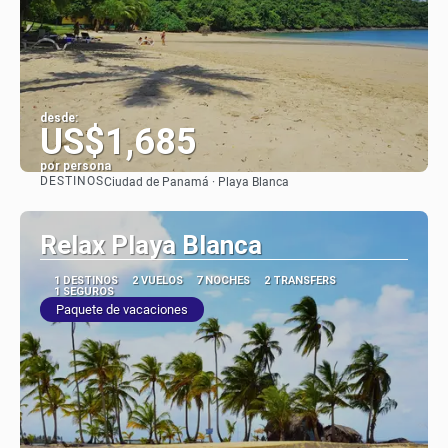
desde:
US$1,685
por persona
DESTINOS
Ciudad de Panamá · Playa Blanca
Ver
Relax Playa Blanca
1 DESTINOS
2 VUELOS
7 NOCHES
2 TRANSFERS
1 SEGUROS
Paquete de vacaciones