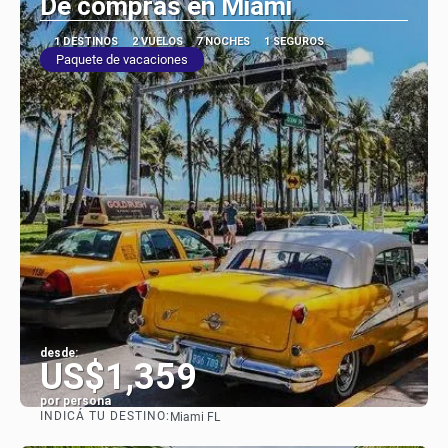
De compras en Miami
1 DESTINOS
2 VUELOS
7 NOCHES
1 SEGUROS
Paquete de vacaciones
desde:
US$1,359
por persona
INDICÁ TU DESTINO:
Miami FL
Ver