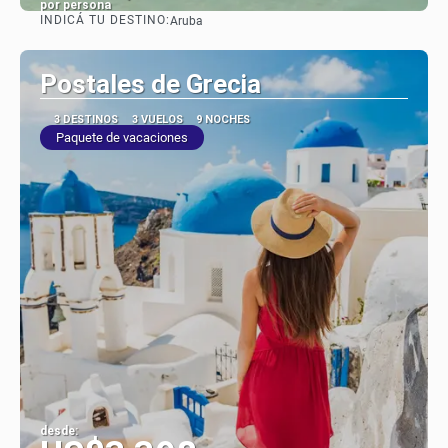
por persona
INDICÁ TU DESTINO:
Aruba
Ver
Postales de Grecia
3 DESTINOS
3 VUELOS
9 NOCHES
Paquete de vacaciones
desde: