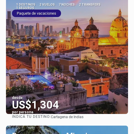
1 DESTINOS
2 VUELOS
7 NOCHES
2 TRANSFERS
1 SEGUROS
Paquete de vacaciones
desde:
US$1,304
por persona
INDICÁ TU DESTINO:
Cartagena de Indias
Ver