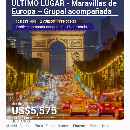
ÚLTIMO LUGAR - Maravillas de
Europa – Grupal acompañada
10 DESTINOS
2 VUELOS
15 NOCHES
Doble a compartir asegurada - 16 de Octubre
desde:
US$5,575
por persona
DESTINOS
Ver
Madrid · Burdeos · París · Zurich · Venecia · Florencia · Roma · Niza ·