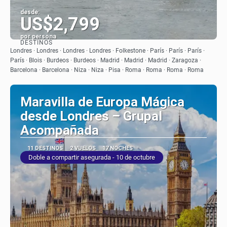
desde:
US$2,799
por persona
DESTINOS
Ver
Londres · Londres · Londres · Londres · Folkestone · París · París · París ·
París · Blois · Burdeos · Burdeos · Madrid · Madrid · Madrid · Zaragoza ·
Barcelona · Barcelona · Niza · Niza · Pisa · Roma · Roma · Roma · Roma
Maravilla de Europa Mágica
desde Londres – Grupal
Acompañada
11 DESTINOS
2 VUELOS
17 NOCHES
Doble a compartir asegurada - 10 de octubre