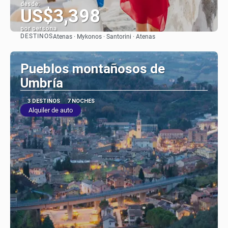
desde:
US$3,398
por persona
DESTINOS
Atenas · Mykonos · Santorini · Atenas
Ver
Pueblos montañosos de
Umbría
3 DESTINOS
7 NOCHES
Alquiler de auto