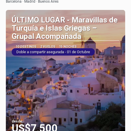
Barcelona · Madrid · Buenos Aires
ÚLTIMO LUGAR - Maravillas de
Turquía e Islas Griegas –
Grupal Acompañada
10 DESTINOS
2 VUELOS
15 NOCHES
Doble a compartir asegurada - 01 de Octubre
desde:
US$7,500