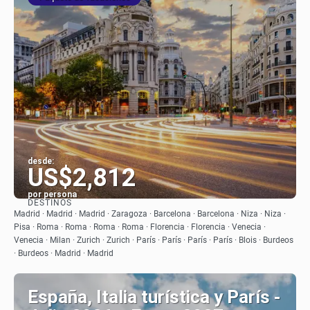
desde:
US$2,812
por persona
DESTINOS
Ver
Madrid · Madrid · Madrid · Zaragoza · Barcelona · Barcelona · Niza · Niza ·
Pisa · Roma · Roma · Roma · Roma · Florencia · Florencia · Venecia ·
Venecia · Milan · Zurich · Zurich · París · París · París · París · Blois · Burdeos
· Burdeos · Madrid · Madrid
España, Italia turística y París -