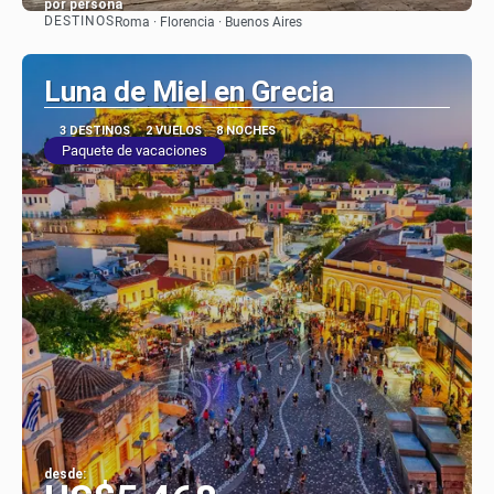
por persona
DESTINOS
Roma · Florencia · Buenos Aires
Ver
Luna de Miel en Grecia
3 DESTINOS
2 VUELOS
8 NOCHES
Paquete de vacaciones
desde: