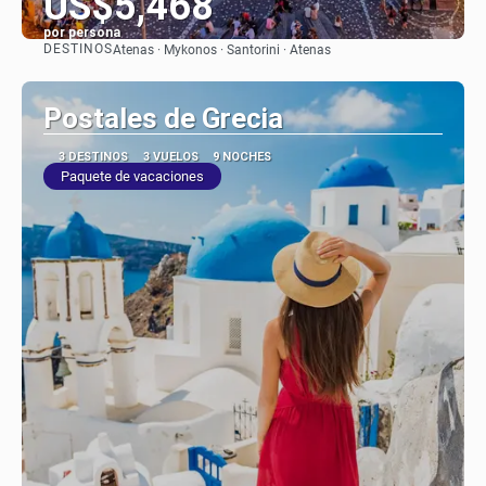
US$5,468
por persona
DESTINOS
Atenas · Mykonos · Santorini · Atenas
Ver
Postales de Grecia
3 DESTINOS
3 VUELOS
9 NOCHES
Paquete de vacaciones