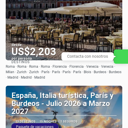
desde:
US$2,203
Contacta con nosotros
por persona
DESTINOS
Ver
Roma · Roma · Roma · Roma · Florencia · Florencia · Venecia · Venecia ·
Milan · Zurich · Zurich · París · París · París · París · Blois · Burdeos · Burdeos
· Madrid · Madrid · Madrid
España, Italia turística, París y
Burdeos - Julio 2026 a Marzo
2027
13 DESTINOS
15 NOCHES
1 SEGUROS
Paquete de vacaciones