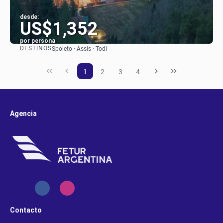
desde:
US$1,352
por persona
DESTINOS
Spoleto · Assis · Todi
Ver
1
2
3
4
Agencia
Contacto