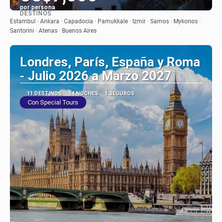
por persona
DESTINOS
Ver
Estambul · Ankara · Capadocia · Pamukkale · Izmir · Samos · Mykonos ·
Santorini · Atenas · Buenos Aires
Londres, París, España y Roma
- Julio 2026 a Marzo 2027
11 DESTINOS
14 NOCHES
1 SEGUROS
Con Special Tours