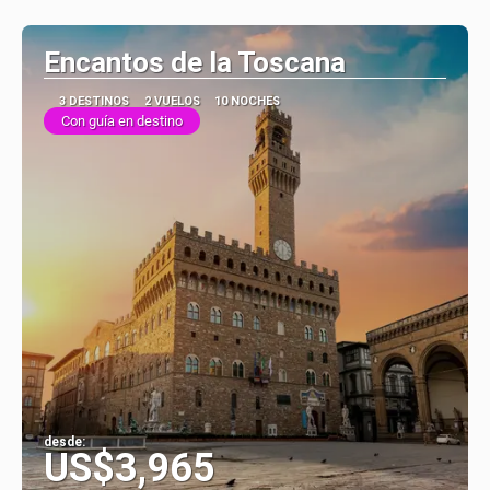
Encantos de la Toscana
3 DESTINOS
2 VUELOS
10 NOCHES
Con guía en destino
desde:
US$3,965