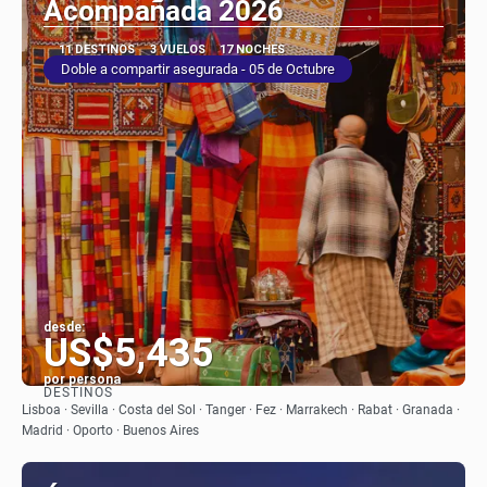
Acompañada 2026
11 DESTINOS
3 VUELOS
17 NOCHES
Doble a compartir asegurada - 05 de Octubre
desde:
US$5,435
por persona
DESTINOS
Ver
Lisboa · Sevilla · Costa del Sol · Tanger · Fez · Marrakech · Rabat · Granada ·
Madrid · Oporto · Buenos Aires