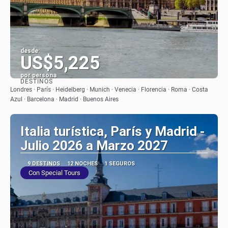
desde:
US$5,225
por persona
DESTINOS
Ver
Londres · París · Heidelberg · Munich · Venecia · Florencia · Roma · Costa
Azul · Barcelona · Madrid · Buenos Aires
Italia turística, París y Madrid -
Julio 2026 a Marzo 2027
9 DESTINOS
12 NOCHES
1 SEGUROS
Con Special Tours