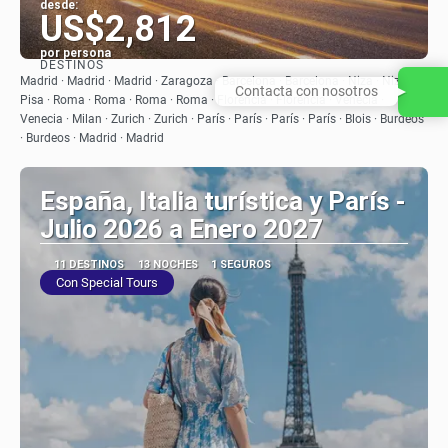
desde:
US$2,812
por persona
DESTINOS
Ver
Madrid · Madrid · Madrid · Zaragoza · Barcelona · Barcelona · Niza · Niza ·
Contacta con nosotros
Pisa · Roma · Roma · Roma · Roma · Florencia · Florencia · Venecia ·
Venecia · Milan · Zurich · Zurich · París · París · París · París · Blois · Burdeos
· Burdeos · Madrid · Madrid
España, Italia turística y París -
Julio 2026 a Enero 2027
11 DESTINOS
13 NOCHES
1 SEGUROS
Con Special Tours