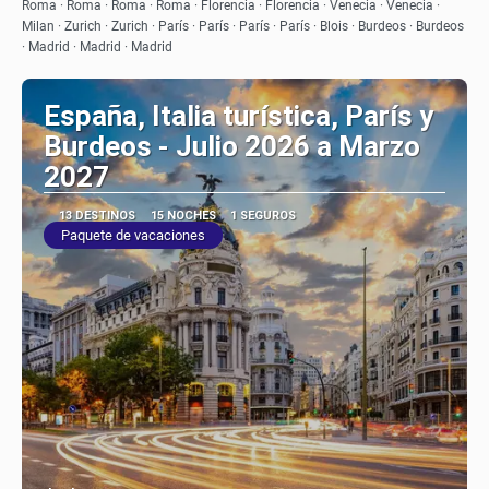
Ver
Roma · Roma · Roma · Roma · Florencia · Florencia · Venecia · Venecia ·
Milan · Zurich · Zurich · París · París · París · París · Blois · Burdeos · Burdeos
· Madrid · Madrid · Madrid
España, Italia turística, París y
Burdeos - Julio 2026 a Marzo
2027
13 DESTINOS
15 NOCHES
1 SEGUROS
Paquete de vacaciones