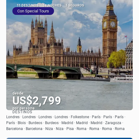
11 DESTINOS
14 NOCHES
1 SEGUROS
Con Special Tours
desde:
US$2,799
por persona
DESTINOS
Ver
Londres · Londres · Londres · Londres · Folkestone · París · París · París ·
París · Blois · Burdeos · Burdeos · Madrid · Madrid · Madrid · Zaragoza ·
Barcelona · Barcelona · Niza · Niza · Pisa · Roma · Roma · Roma · Roma