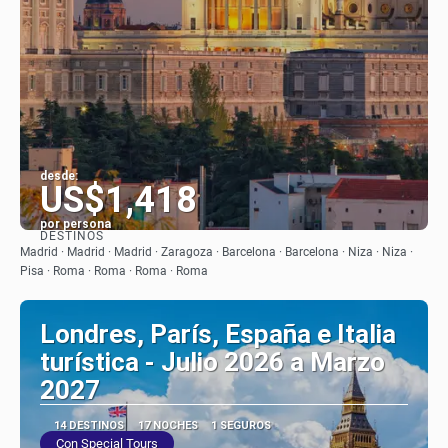
desde:
US$1,418
por persona
DESTINOS
Ver
Madrid · Madrid · Madrid · Zaragoza · Barcelona · Barcelona · Niza · Niza ·
Pisa · Roma · Roma · Roma · Roma
Londres, París, España e Italia
turística - Julio 2026 a Marzo
2027
14 DESTINOS
17 NOCHES
1 SEGUROS
Con Special Tours