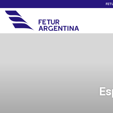
FETU
Es