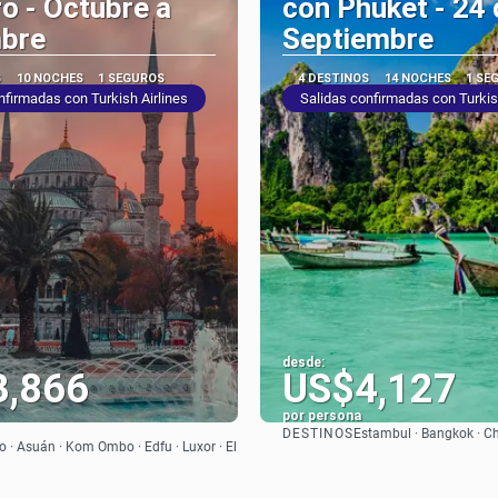
o - Octubre a
con Phuket - 24 
mbre
Septiembre
S
10 NOCHES
1 SEGUROS
4 DESTINOS
14 NOCHES
1 SE
nfirmadas con Turkish Airlines
Salidas confirmadas con Turkis
desde:
3,866
US$4,127
por persona
DESTINOS
Estambul · Bangkok · Ch
Ver
Ver
o · Asuán · Kom Ombo · Edfu · Luxor · El