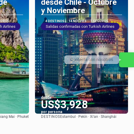
de
desde Chile - Octubre
y Noviembre
GUROS
4 DESTINOS
14 NOCHES
1 SEGUROS
h Airlines
Salidas confirmadas con Turkish Airlines
Contacta con nosotros
desde:
US$3,928
por persona
DESTINOS
iang Mai · Phuket
Estambul · Pekín · Xi'an · Shanghái
Ver