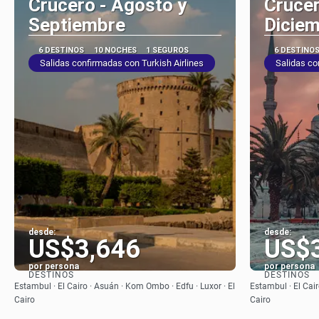
Crucero - Agosto y
Crucer
Septiembre
Dicie
6 DESTINOS
10 NOCHES
1 SEGUROS
6 DESTINO
Salidas confirmadas con Turkish Airlines
Salidas co
desde:
desde:
US$3,646
US$
por persona
por persona
DESTINOS
DESTINOS
Ver
Estambul · El Cairo · Asuán · Kom Ombo · Edfu · Luxor · El
Estambul · El Cair
Cairo
Cairo