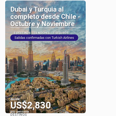
Dubai y Turquia al
completo desde Chile -
Octubre y Noviembre
5 DESTINOS
13 NOCHES
1 SEGUROS
Salidas confirmadas con Turkish Airlines
desde:
US$2,830
por persona
DESTINOS