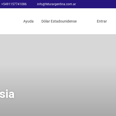
+5491157741086
info@feturargentina.com.ar
Ayuda
Dólar Estadounidense
Entrar
sia