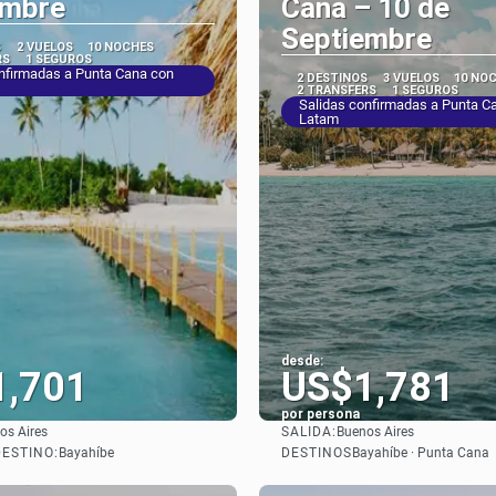
embre
Cana – 10 de
Septiembre
S
2 VUELOS
10 NOCHES
RS
1 SEGUROS
nfirmadas a Punta Cana con
2 DESTINOS
3 VUELOS
10 NO
2 TRANSFERS
1 SEGUROS
Salidas confirmadas a Punta C
Latam
desde:
1,701
US$1,781
por persona
SALIDA:
os Aires
Buenos Aires
Ver
Ver
DESTINO:
DESTINOS
Bayahíbe
Bayahíbe · Punta Cana