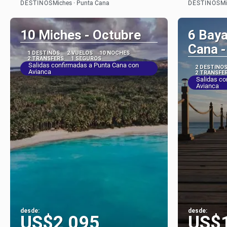
DESTINOS
DESTINOS
Miches · Punta Cana
Mi
10 Miches - Octubre
6 Baya
Cana -
1 DESTINOS
2 VUELOS
10 NOCHES
2 TRANSFERS
1 SEGUROS
Salidas confirmadas a Punta Cana con
2 DESTINO
Avianca
2 TRANSFE
Salidas co
Avianca
desde:
desde:
US$2,095
US$