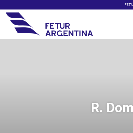
FETU
R. Dom