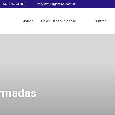
+5491157741086
info@feturargentina.com.ar
Ayuda
Dólar Estadounidense
Entrar
irmadas