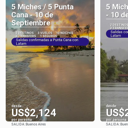
5 Miches / 5 Punta
5 Mich
Cana - 10 de
- 10 d
Septiembre
2 DESTINO
2 TRANSFE
Salidas co
2 DESTINOS
3 VUELOS
10 NOCHES
Latam
2 TRANSFERS
1 SEGUROS
Salidas confirmadas a Punta Cana con
Latam
desde:
desde:
US$2,124
US$
por persona
por persona
SALIDA:
SALIDA:
Buenos Aires
Buen
Ver