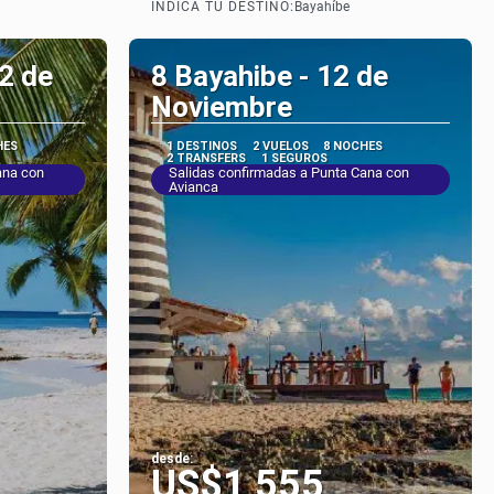
INDICÁ TU DESTINO:
a
Bayahíbe
2 de
8 Bayahibe - 12 de
Noviembre
HES
1 DESTINOS
2 VUELOS
8 NOCHES
2 TRANSFERS
1 SEGUROS
ana con
Salidas confirmadas a Punta Cana con
Avianca
desde:
US$1,555