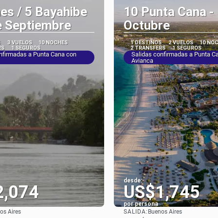
es / 5 Bayahibe
10 Punta Cana -
e Septiembre
Octubre
S
3 VUELOS
10 NOCHES
1 DESTINOS
2 VUELOS
10 NO
RS
1 SEGUROS
2 TRANSFERS
1 SEGUROS
nfirmadas a Punta Cana con
Salidas confirmadas a Punta C
Avianca
desde:
2,074
US$1,745
por persona
SALIDA:
os Aires
Buenos Aires
Ver
Ver