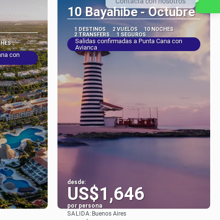
Contacta con nosotros
10 Bayahibe - Octubre
1 DESTINOS
2 VUELOS
10 NOCHES
2 TRANSFERS
1 SEGUROS
Salidas confirmadas a Punta Cana con
CHES
Avianca
ana con
desde:
US$1,646
por persona
SALIDA:
Buenos Aires
Ver