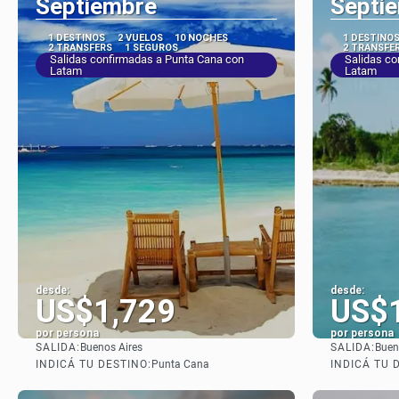
Septiembre
Septi
1 DESTINOS
2 VUELOS
10 NOCHES
1 DESTINO
2 TRANSFERS
1 SEGUROS
2 TRANSFE
Salidas confirmadas a Punta Cana con
Salidas co
Latam
Latam
desde:
desde:
US$1,729
US$
por persona
por persona
SALIDA:
SALIDA:
Buenos Aires
Buen
Ver
INDICÁ TU DESTINO:
INDICÁ TU 
Punta Cana