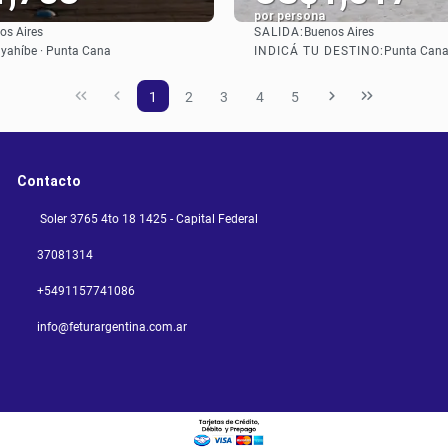
por persona
SALIDA:
os Aires
Buenos Aires
Ver
Ver
INDICÁ TU DESTINO:
yahíbe · Punta Cana
Punta Can
1
2
3
4
5
Contacto
Soler 3765 4to 18 1425 - Capital Federal
37081314
+5491157741086
info@feturargentina.com.ar