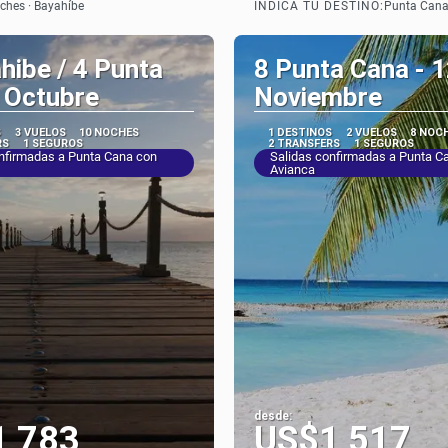
INDICÁ TU DESTINO:
ches · Bayahíbe
Punta Can
hibe / 4 Punta
8 Punta Cana - 1
 Octubre
Noviembre
S
3 VUELOS
10 NOCHES
1 DESTINOS
2 VUELOS
8 NOC
RS
1 SEGUROS
2 TRANSFERS
1 SEGUROS
nfirmadas a Punta Cana con
Salidas confirmadas a Punta C
Avianca
desde:
1,783
US$1,517