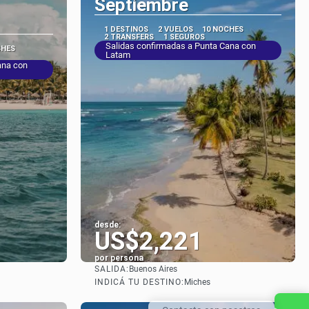
Septiembre
1 DESTINOS
2 VUELOS
10 NOCHES
2 TRANSFERS
1 SEGUROS
Salidas confirmadas a Punta Cana con
CHES
Latam
ana con
desde:
US$2,221
por persona
SALIDA:
Buenos Aires
Ver
INDICÁ TU DESTINO:
Miches